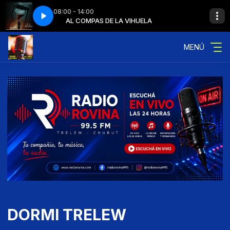
08:00 - 14:00
nutos 30 segundos
LA
AL COMPAS DE LA VIHUELA
ACDLV J02-bloque de 16 minutos 30 segundos
MENÚ
DORMI TRELEW