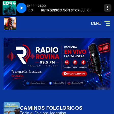
19:00 - 21:00
N STOP con CHINDO
OGRAMA7 - BLOQUE3
ADITO
RITMO PEGADITO
RETRODISCO NON STOP con CHINDO
RETRODISCO PROGRAMA7 - BLOQUE3
MENÚ
CAMINOS FOLCLORICOS
Todo el Folclore Argentino