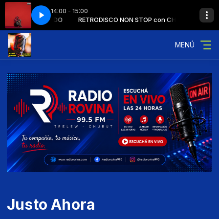
14:00 - 15:00
 STOP con CHINDO
TOP - Prg10 - bloque1
RETRODISCO NON STOP con CHINDO
RETRODISCO NOT STOP - Prg10 - bloque1
MENÚ
Justo Ahora